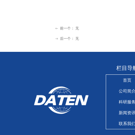
前一个：
无
ꂃ
后一个：
无
ꁹ
栏目导
首页
公司简
科研服
新闻资
联系我