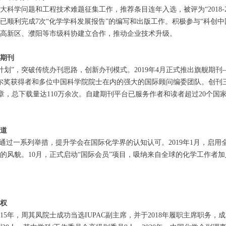
科学问题和工程技术难题征集工作，推荐条目连年入选，被评为“2018-2
已顺利完成7次“化学学科发展报告”的编写和出版工作。积极参与“科创中
高新区、濮阳等市级科协建立合作，推动企业技术升级。
期刊
划”，突破传统办刊思路，创新办刊模式。2019年4月正式推出旗舰期刊——C
尔奖获得者和多位中国科学院院士在内的强大的国际顾问编委团队。创刊三
00篇文章，总下载量达110万余次。自建期刊平台已服务作者和读者超过20个
渠道
通过一系列举措，提升学会在国际化学界的认知认可。2019年1月，启用
的风貌。10月，正式启动“国际会员”项目，吸纳来自全球的化学工作者
权
5年，周其凤院士成功当选IUPAC副主席，并于2018年履职主席职务，