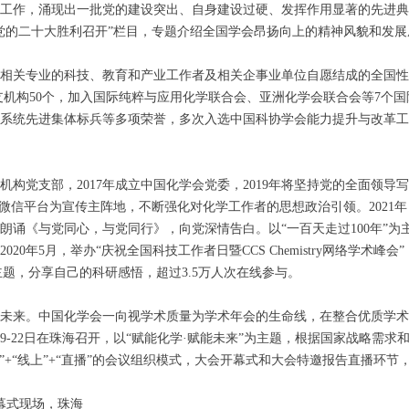
工作，涌现出一批党的建设突出、自身建设过硬、发挥作用显著的先进典
党的二十大胜利召开”栏目，专题介绍全国学会昂扬向上的精神风貌和发
学及相关专业的科技、教育和产业工作者及相关企事业单位自愿结成的全国
分支机构50个，加入国际纯粹与应用化学联合会、亚洲化学会联合会等7个
系统先进集体标兵等多项荣誉，多次入选中国科协学会能力提升与改革工
事机构党支部，2017年成立中国化学会党委，2019年将坚持党的全面领导
微信平台为宣传主阵地，不断强化对化学工作者的思想政治引领。2021年
朗诵《与党同心，与党同行》，向党深情告白。以“一百天走过100年”为
20年5月，举办“庆祝全国科技工作者日暨CCS Chemistry网络学术
主题，分享自己的科研感悟，超过3.5万人次在线参与。
未来。中国化学会一向视学术质量为学术年会的生命线，在整合优质学术
月19-22日在珠海召开，以“赋能化学·赋能未来”为主题，根据国家战略需
下”+“线上”+“直播”的会议组织模式，大会开幕式和大会特邀报告直播环节
开幕式现场，珠海