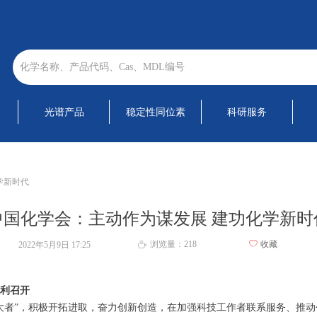
光谱产品
稳定性同位素
科研服务
学新时代
中国化学会：主动作为谋发展 建功化学新时
浏览量：
218
ꄀ
收藏
2022年5月9日
17:25
ꄘ
利召开
大者”，积极开拓进取，奋力创新创造，在加强科技工作者联系服务、推