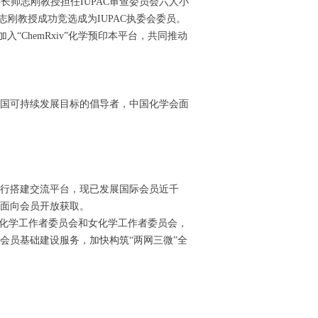
理事长帅志刚教授担任IUPAC审查委员会六人小
志刚教授成功竞选成为IUPAC执委会委员。
入“ChemRxiv”化学预印本平台，共同推动
联合国可持续发展目标的倡导者，中国化学会面
同行搭建交流平台，现已发展国际会员近千
面向会员开放获取。
年化学工作者委员会和女化学工作者委员会，
会员基础建设服务，加快构筑“两网三微”全