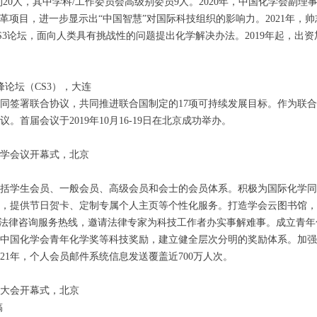
员已达到20人，其中学科/工作委员会高级别委员9人。2020年，中国化学会副
改革项目，进一步显示出“中国智慧”对国际科技组织的影响力。2021年，帅
CS3论坛，面向人类具有挑战性的问题提出化学解决办法。2019年起，出资加
峰论坛（CS3），大连
会共同签署联合协议，共同推进联合国制定的17项可持续发展目标。作为
首届会议于2019年10月16-19日在北京成功举办。
化学会议开幕式，北京
立包括学生会员、一般会员、高级会员和会士的会员体系。积极为国际化学
，提供节日贺卡、定制专属个人主页等个性化服务。打造学会云图书馆，
通全国法律咨询服务热线，邀请法律专家为科技工作者办实事解难事。成立青
中国化学会青年化学奖等科技奖励，建立健全层次分明的奖励体系。加强
21年，个人会员邮件系统信息发送覆盖近700万人次。
表大会开幕式，北京
供稿